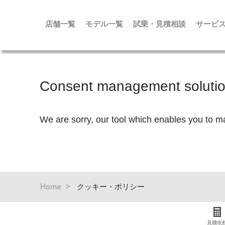
店舗一覧
モデル一覧
試乗・見積相談
サービ
メ
イ
ン
コ
ン
テ
ン
ツ
に
移
動
パ
Home
クッキー・ポリシー
ン
く
ず
見積依