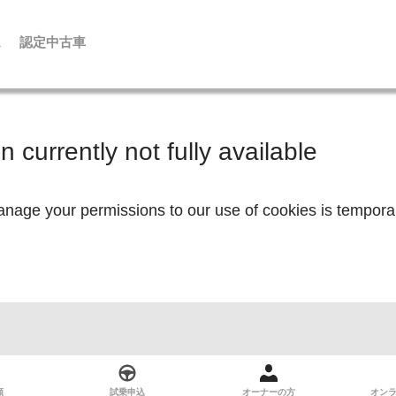
ス
認定中古車
頼
試乗申込
オーナーの方
オン