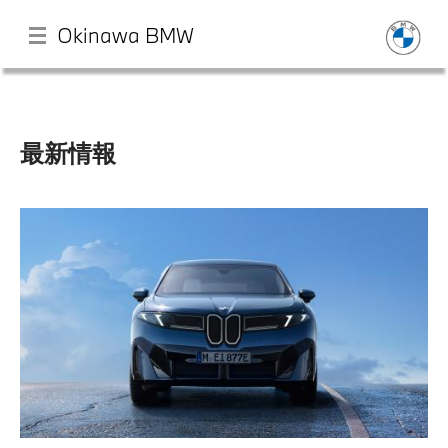
Okinawa BMW
メ
イ
ン
最新情報
コ
ン
店舗一覧
テ
ン
ツ
モデル一覧
に
移
動
試乗・見積相談
サービス
認定中古車