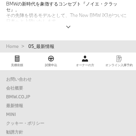
BMWの新時代を象徴するコンセプト『ノイエ・クラッ
セ』。
その先陣を切るモデルとして、The New BMW iX3がついに
日本へと上陸いたします。
プレミアムSUVに新たな基準を打ち立てる、イノベーション
を体現する一台。
エクステリアの精緻なラインから、インテリアの細部に至る
まで
パ
Home
05_最新情報
デビュー前のモデルをいち早く、間近でお確かめいただける
ン
先行内覧会をショールームにて実施中です。
く
“駆けぬける歓び”の、新たなる時代へ。
ず
見積依頼
試乗申込
オーナーの方
オンライン入庫予約
お客様のご来場を、心よりお待ち申し上げております。
お問い合わせ
詳細はこちら
会社概要
BMW.CO.JP
最新情報
MINI
クッキー・ポリシー
勧誘方針