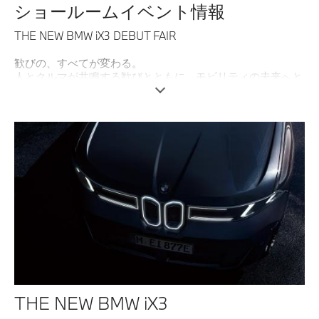
ショールームイベント情報
THE NEW BMW iX3 DEBUT FAIR
歓びの、すべてが変わる。
人とクルマが共鳴する歓びとともに、モビリティの未来へと
加速する。
BMWの新時代への旅立ちを象徴するモデルとして、
THE NEW BMW iX3が、ついに待望のデビューを果たしまし
た。
新たな視界、未知なる走りのフィール、そしてさらなる一充
電走行距離。
進化を遂げたプレミアムSUVの魅力を、まずはショールーム
で。
スタッフ一同、ご来場を心よりお待ち申し上げております。
詳細はこちら
THE NEW BMW iX3