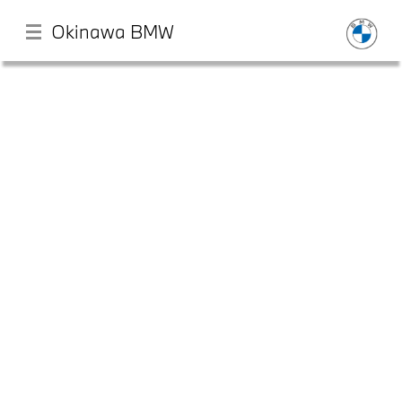
Okinawa BMW
メ
イ
ン
コ
ン
テ
店舗一覧
ン
ツ
に
モデル一覧
移
動
試乗・見積相談
サービス
認定中古車