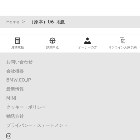
パ
Home
（原本）06_地図
ン
く
ず
見積依頼
試乗申込
オーナーの方
オンライン入庫予約
お問い合わせ
会社概要
BMW.CO.JP
最新情報
MINI
クッキー・ポリシー
勧誘方針
プライバシー・ステートメント